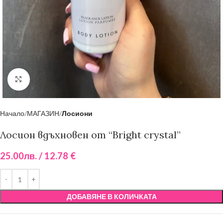
Click to enlarge
Начало
МАГАЗИН
Лосиони
Лосион вдъхновен от “Bright crystal”
25.00
лв.
/ 12.78 €
ДОБАВЯНЕ В КОЛИЧКАТА