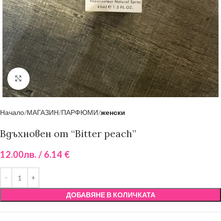
Click to enlarge
Начало
МАГАЗИН
ПАРФЮМИ
женски
Вдъхновен от “Bitter peach”
12.00
лв.
/ 6.14 €
ДОБАВЯНЕ В КОЛИЧКАТА