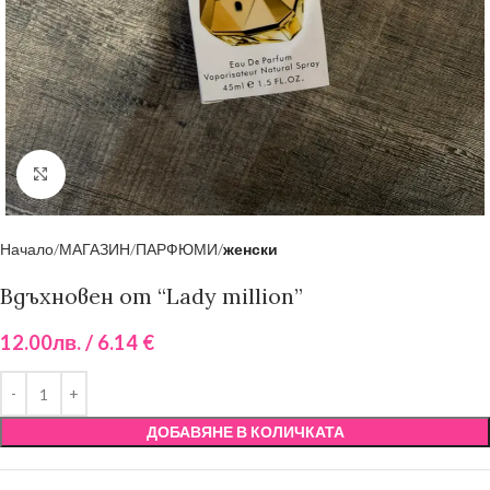
Click to enlarge
Начало
МАГАЗИН
ПАРФЮМИ
женски
Вдъхновен от “Lady million”
12.00
лв.
/ 6.14 €
ДОБАВЯНЕ В КОЛИЧКАТА