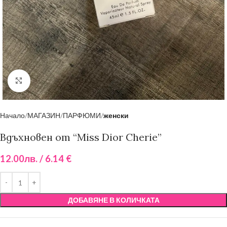
Click to enlarge
Начало
МАГАЗИН
ПАРФЮМИ
женски
Вдъхновен от “Miss Dior Cherie”
12.00
лв.
/ 6.14 €
ДОБАВЯНЕ В КОЛИЧКАТА